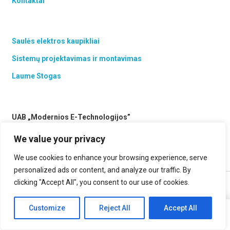
Kontaktai
Saulės elektros kaupikliai
Sistemų projektavimas ir montavimas
Laume Stogas
UAB „Modernios E-Technologijos”
Vismaliukų g. 34, LT-10243 Vilnius, Lietuva
We value your privacy
sales@met.lt
We use cookies to enhance your browsing experience, serve
personalized ads or content, and analyze our traffic. By
clicking "Accept All", you consent to our use of cookies.
© UAB Modernios E-Technologijos. Visos teisės saugomos.
2007-2026
Customize
Reject All
Accept All
This website uses cookies to improve your experience. If you
Ok
continue to use this site, you agree with it.